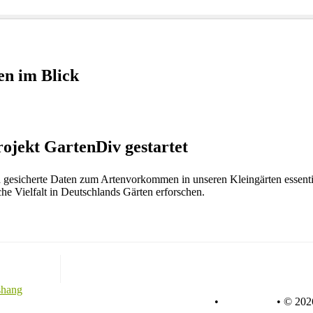
ten im Blick
rojekt GartenDiv gestartet
d gesicherte Daten zum Artenvorkommen in unseren Kleingärten essentie
he Vielfalt in Deutschlands Gärten erforschen.
shang
Datenschutz
•
Impressum
•
© 2026