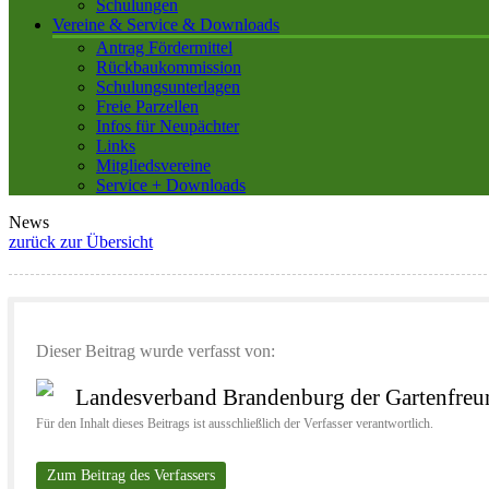
Schulungen
Vereine & Service & Downloads
Antrag Fördermittel
Rückbaukommission
Schulungsunterlagen
Freie Parzellen
Infos für Neupächter
Links
Mitgliedsvereine
Service + Downloads
News
zurück zur Übersicht
Dieser Beitrag wurde verfasst von:
Landesverband Brandenburg der Gartenfreun
Für den Inhalt dieses Beitrags ist ausschließlich der Verfasser verantwortlich.
Zum Beitrag des Verfassers